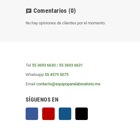
Comentarios
(0)
chat
No hay opiniones de clientes por el momento.
Tel
55 3693 6630
/
55 3693 6631
Whatsapp
55 4575 5075
Email
contacto@equipoparalaboratorio.mx
SÍGUENOS EN
Facebook
YouTube
Instagram
TikTok