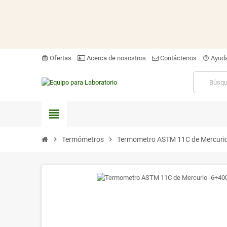
Ofertas
Acerca de nosostros
Contáctenos
Ayud
card_giftcard
help_outline
view_headline
chevron_right
Termómetros
chevron_right
Termometro ASTM 11C de Mercurio