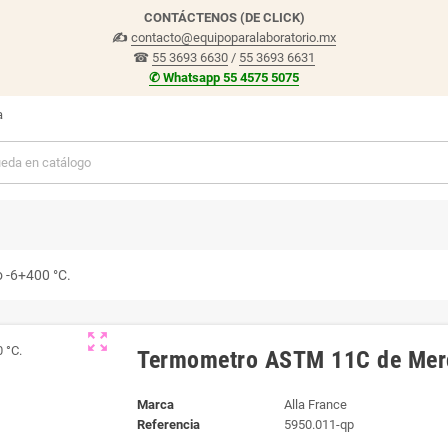
CONTÁCTENOS (DE CLICK)
✍
contacto@equipoparalaboratorio.mx
☎
55 3693 6630
/
55 3693 6631
✆ Whatsapp 55 4575 5075
a
 -6+400 °C.
zoom_out_map
Termometro ASTM 11C de Merc
Marca
Alla France
Referencia
5950.011-qp