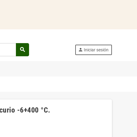
search
person
Iniciar sesión
urio -6+400 °C.