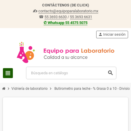
CONTÁCTENOS (DE CLICK)
✍
contacto@equipoparalaboratorio.mx
☎
55 3693 6630
/
55 3693 6631
✆ Whatsapp 55 4575 5075
person
Iniciar sesión
view_headline
search
chevron_right
chevron_right
Vidriería de laboratorio
Butirometro para leche - % Grasa 0 a 10 - Division