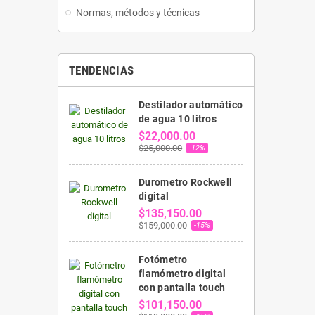
Normas, métodos y técnicas
TENDENCIAS
Destilador automático
de agua 10 litros
$22,000.00
$25,000.00
-12%
Durometro Rockwell
digital
$135,150.00
$159,000.00
-15%
Fotómetro
flamómetro digital
con pantalla touch
$101,150.00