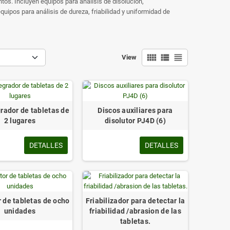
tos. Incluyen equipos para análisis de disolución,
ipos para análisis de dureza, friabilidad y uniformidad de
view_comfy
view_list
view_headline
View
rador de tabletas de
Discos auxiliares para
2 lugares
disolutor PJ4D (6)
DETALLES
DETALLES
r de tabletas de ocho
Friabilizador para detectar la
unidades
friabilidad /abrasion de las
tabletas.