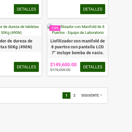
DETALLES
DETALLES
-15%
dor de dureza de
Liofilizador con manifold de
etas 50Kg (490N)
8 puertos con pantalla LCD
7” incluye bomba de vacío.
$149,600.00
DETALLES
DETALLES
$176,000.00
1
2
navigate_next
SIGUIENTE