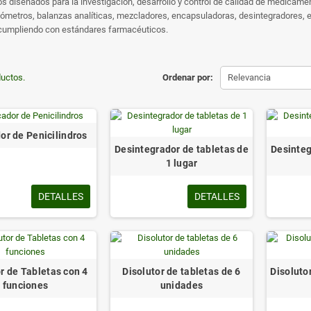
s diseñados para la investigación, desarrollo y control de calidad de medicamen
ómetros, balanzas analíticas, mezcladores, encapsuladoras, desintegradores, equ
 cumpliendo con estándares farmacéuticos.
uctos.
Ordenar por:
Relevancia
or de Penicilindros
Desintegrador de tabletas de
Desinteg
1 lugar
DETALLES
DETALLES
r de Tabletas con 4
Disolutor de tabletas de 6
Disoluto
funciones
unidades