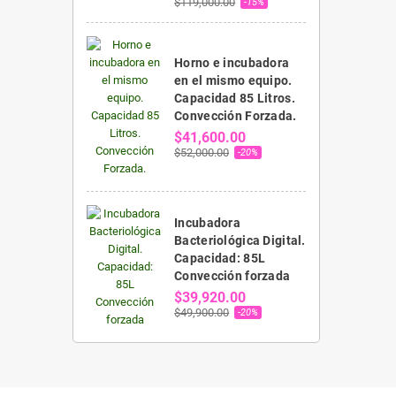
$119,000.00
-15%
Horno e incubadora
en el mismo equipo.
Capacidad 85 Litros.
Convección Forzada.
$41,600.00
$52,000.00
-20%
Incubadora
Bacteriológica Digital.
Capacidad: 85L
Convección forzada
$39,920.00
$49,900.00
-20%