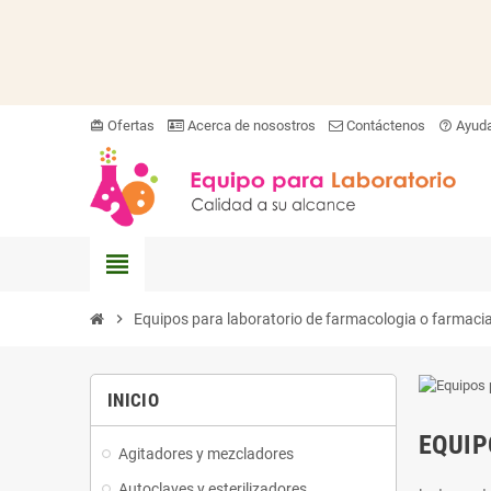
Ofertas
Acerca de nosostros
Contáctenos
Ayud
card_giftcard
help_outline
view_headline
chevron_right
Equipos para laboratorio de farmacologia o farmaci
INICIO
EQUIP
Agitadores y mezcladores
Autoclaves y esterilizadores