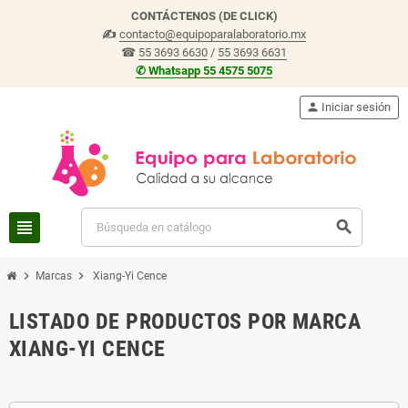
CONTÁCTENOS (DE CLICK)
✍
contacto@equipoparalaboratorio.mx
☎
55 3693 6630
/
55 3693 6631
✆ Whatsapp 55 4575 5075
person
Iniciar sesión
view_headline
search
chevron_right
chevron_right
Marcas
Xiang-Yi Cence
LISTADO DE PRODUCTOS POR MARCA
XIANG-YI CENCE